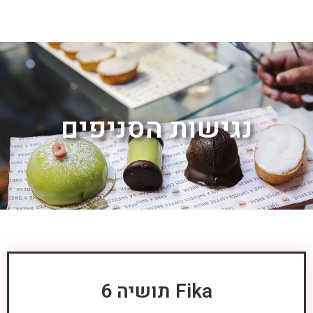
לג
תוכן
מרכזי
נגישות הסניפים
Fika תושיה 6